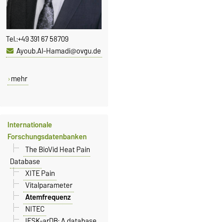
Tel.:
+49 391 67 58709
Ayoub.Al-Hamadi@ovgu.de
mehr
Internationale
Forschungsdatenbanken
The BioVid Heat Pain
Database
XITE Pain
Vitalparameter
Atemfrequenz
NITEC
IESK-arDB: A database