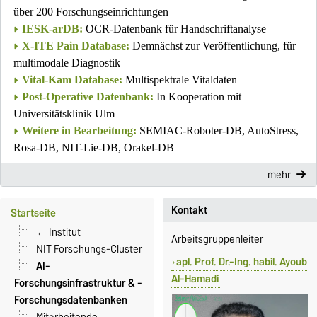
über 200 Forschungseinrichtungen
IESK-arDB:
OCR-Datenbank für Handschriftanalyse
X-ITE Pain Database:
Demnächst zur Veröffentlichung, für
multimodale Diagnostik
Vital-Kam Database:
Multispektrale Vitaldaten
Post-Operative Datenbank:
In Kooperation mit
Universitätsklinik Ulm
Weitere in Bearbeitung:
SEMIAC-Roboter-DB, AutoStress,
Rosa-DB, NIT-Lie-DB, Orakel-DB
mehr
Kontakt
Startseite
← Institut
Arbeitsgruppenleiter
NIT Forschungs-Cluster
apl. Prof. Dr.-Ing. habil. Ayoub
AI-
Al-Hamadi
Forschungsinfrastruktur & -
Forschungsdatenbanken
Mitarbeitende