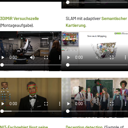
3DIMiR Versuchszelle
SLAM mit adaptiver
Semantischer
(Montageaufgabe).
Kartierung
.
NIT-Fachgebiet lässt seine
Deception detection
(Sample of