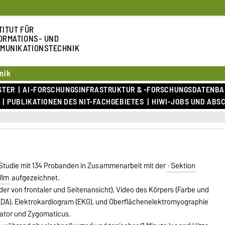
TITUT FÜR
ORMATIONS- UND
MUNIKATIONSTECHNIK
nik
STER
AI-FORSCHUNGSINFRASTRUKTUR & -FORSCHUNGSDATENB
PUBLIKATIONEN DES NIT-FACHGEBIETES
HIWI-JOBS UND ABS
 Studie mit 134 Probanden in Zusammenarbeit mit der
Sektion
Ulm
aufgezeichnet.
der von frontaler und Seitenansicht), Video des Körpers (Farbe und
 (EDA), Elektrokardiogram (EKG), und Oberflächenelektromyographie
gator und Zygomaticus.