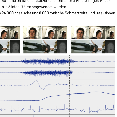
hrend phasischer (kurzer) und tonischer (1 Minute langer) Hitze-
ils in 3 Intensitäten angewendet wurden.
 24.000 phasische und 8.000 tonische Schmerzreize und -reaktionen.