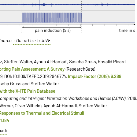
Source:
Our article in JoVE
ez, Steffen Walter, Ayoub Al-Hamadi, Sascha Gruss, Rosalid Picard
rting Pain Assessment: A Survey
(
ResearchGate
)
19, DOI: 10.1109/TAFFC.2019.2946774.
Impact-Factor (2018): 6.288
ascha Gruss and Steffen Walter
with the X-ITE Pain Database
Computing and Intelligent Interaction Workshops and Demos (ACIIW)
, 2019
 Werner, Oliver Wilhelm, Ayoub Al-Hamadi, Steffen Walter
 Responses to Thermal and Electrical Stimuli
1.184
adi