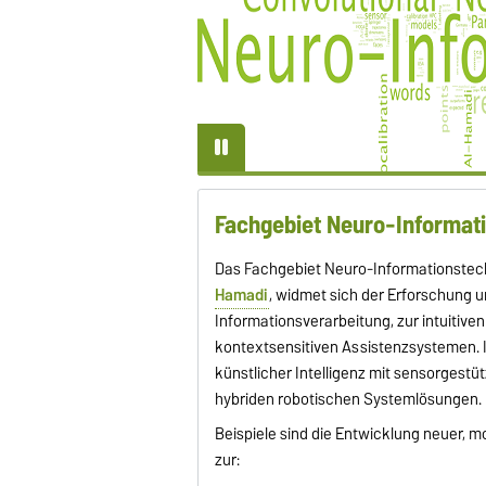
ionstreiber zu finden. In
punkten intelligente
hmen und hybride
e (Mensch-Roboter-
ration) wird das
biet Neuro-
...
ationstechnik im Rahmen
ster Productive Teaming
en. Das Fachgebiet
nformationstechnik (NIT)
hierbei zum Kernteam des
Fachgebiet Neuro-Informati
ungs- und
tionsnetzwerks Chemnitz-
u-Magdeburg (CHIM).
Das Fachgebiet Neuro-Informationstechn
Hamadi
, widmet sich der Erforschung 
Informationsverarbeitung, zur intuitive
kontextsensitiven Assistenzsystemen. 
künstlicher Intelligenz mit sensorgest
hybriden robotischen Systemlösungen.
Beispiele sind die Entwicklung neuer, m
zur: