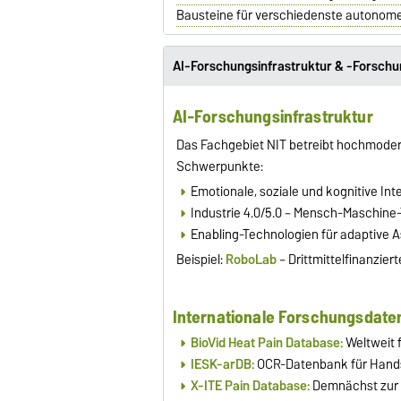
Bausteine für verschiedenste autonome
AI-Forschungsinfrastruktur & -Forsch
AI-Forschungsinfrastruktur
Das Fachgebiet NIT betreibt hochmoder
Schwerpunkte:
Emotionale, soziale und kognitive Inte
Industrie 4.0/5.0 – Mensch-Maschine
Enabling-Technologien für adaptive 
Beispiel:
RoboLab
– Drittmittelfinanzier
Internationale Forschungsdat
BioVid Heat Pain Database:
Weltweit 
IESK-arDB:
OCR-Datenbank für Hands
X-ITE Pain Database:
Demnächst zur V