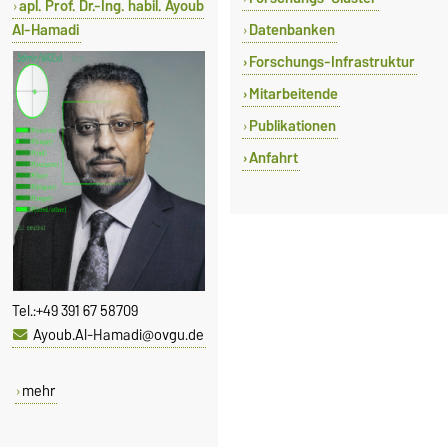
apl. Prof. Dr.-Ing. habil. Ayoub
Al-Hamadi
Datenbanken
Forschungs-Infrastruktur
Mitarbeitende
Publikationen
Anfahrt
Tel.:
+49 391 67 58709
Ayoub.Al-Hamadi@ovgu.de
mehr