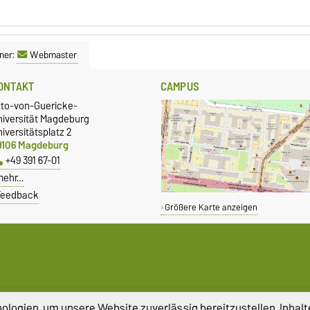
ner:
Webmaster
ONTAKT
CAMPUS
tto-von-Guericke-
niversität Magdeburg
iversitätsplatz 2
9106 Magdeburg
+49 391 67-01
mehr…
Feedback
Größere Karte anzeigen
logien, um unsere Website zuverlässig bereitzustellen, Inhalt