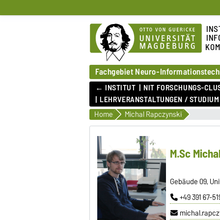
INS
INF
KOM
Fachgebiet Neuro-Informationstech
← INSTITUT
NIT FORSCHUNGS-CLU
LEHRVERANSTALTUNGEN / STUDIUM
Home
Michal Rapczynski
M.Sc Micha
Gebäude 09, Univ
+49 391 67-5
michal.rapc