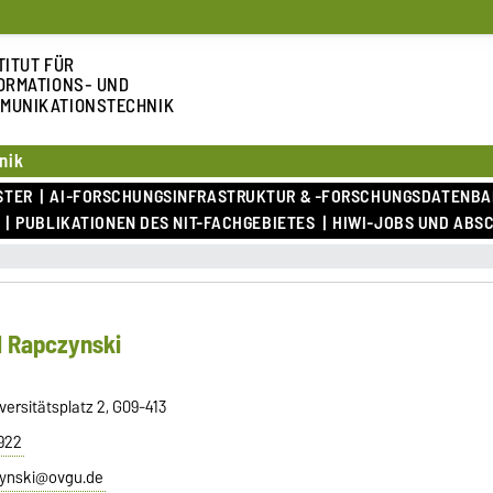
TITUT FÜR
ORMATIONS- UND
MUNIKATIONSTECHNIK
nik
STER
AI-FORSCHUNGSINFRASTRUKTUR & -FORSCHUNGSDATENB
PUBLIKATIONEN DES NIT-FACHGEBIETES
HIWI-JOBS UND ABS
l Rapczynski
ersitätsplatz 2, G09-413
1922
zynski@ovgu.de